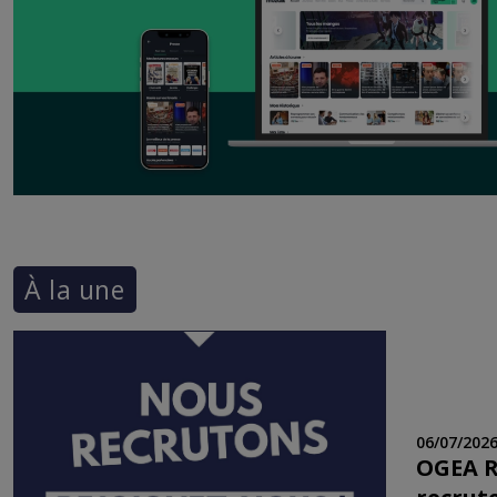
À la une
06/07/202
OGEA 