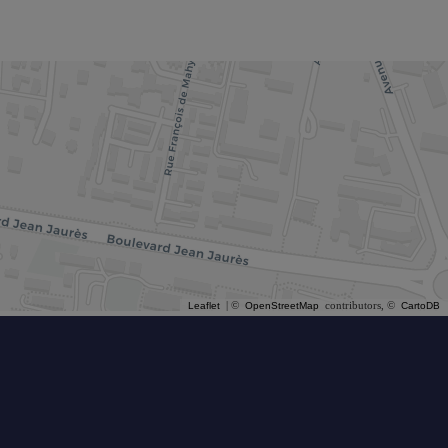
| ©
contributors, ©
Leaflet
OpenStreetMap
CartoDB