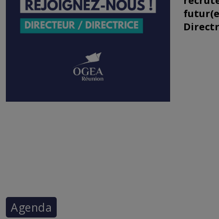
recrut
futur(e
Directr
Agenda