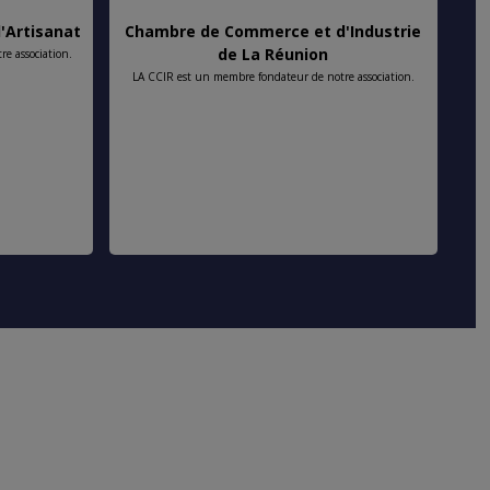
'Artisanat
Chambre de Commerce et d'Industrie
Or
de La Réunion
e association.
LA CCIR est un membre fondateur de notre association.
Les
not