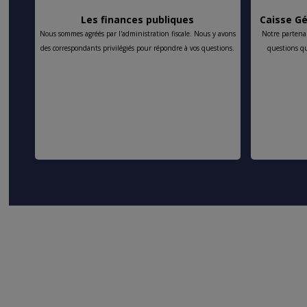
els
Les finances publiques
Caisse Gé
Nous sommes agréés par l'administration fiscale. Nous y avons
Notre partena
 sur
des correspondants privilégiés pour répondre à vos questions.
questions q
ider à