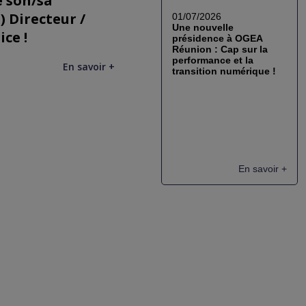
e son/sa
) Directeur /
01/07/2026
Une nouvelle
ice !
présidence à OGEA
Réunion : Cap sur la
performance et la
En savoir +
transition numérique !
En savoir +