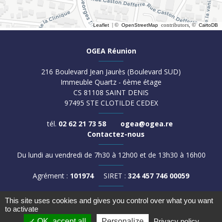
| ©
contributors, ©
Leaflet
OpenStreetMap
CartoDB
OGEA Réunion
216 Boulevard Jean Jaurès (Boulevard SUD)
Immeuble Quartz - 6ème étage
CS 81108 SAINT DENIS
97495 STE CLOTILDE CEDEX
tél.
02 62 21 73 58
ogea@ogea.re
Contactez-nous
Du lundi au vendredi de 7h30 à 12h00 et de 13h30 à 16h00
Agrément :
101974
SIRET :
324 457 746 00059
©
OGEA
-
Mentions légales
-
This site uses cookies and gives you control over what you want
Politique de confidentialité
-
Politique des cookies
-
to activate
Politique Facebook
OK, accept all
Personalize
Privacy policy